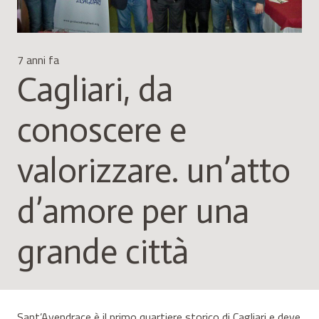
7 anni fa
Cagliari, da
conoscere e
valorizzare. un’atto
d’amore per una
grande città
Sant’Avendrace è il primo quartiere storico di Cagliari e deve