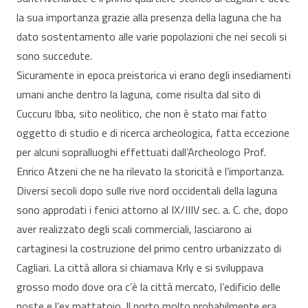
la sua importanza grazie alla presenza della laguna che ha
dato sostentamento alle varie popolazioni che nei secoli si
sono succedute.
Sicuramente in epoca preistorica vi erano degli insediamenti
umani anche dentro la laguna, come risulta dal sito di
Cuccuru Ibba, sito neolitico, che non è stato mai fatto
oggetto di studio e di ricerca archeologica, fatta eccezione
per alcuni sopralluoghi effettuati dall’Archeologo Prof.
Enrico Atzeni che ne ha rilevato la storicità e l’importanza.
Diversi secoli dopo sulle rive nord occidentali della laguna
sono approdati i fenici attorno al IX/IIIV sec. a. C. che, dopo
aver realizzato degli scali commerciali, lasciarono ai
cartaginesi la costruzione del primo centro urbanizzato di
Cagliari. La città allora si chiamava Krly e si sviluppava
grosso modo dove ora c’è la città mercato, l’edificio delle
poste e l’ex mattatoio. Il porto molto probabilmente era