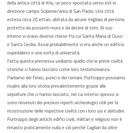
della antica città di Krly, un poco spostata verso est in
direzione campo Scipione/area di San Paolo. Una città
estesa circa 20 ettari, abitata da alcune migliaia di persone,
protetta da possenti mura e da decine di torri. Al suo
interno vi erano diverse chiese fra cui Santa Maria di Cluso
e Santa Cecilia. Assai probabilmente vi era anche un edificio
ospedaliero e una sorta di università.
Fatta questa premessa vediamo quello che le prime civiltà
storiche ci hanno lasciato come loro testimonianza.
Parliamo dei fenici, punici e dei romani. Purtroppo possiamo
risalire alla loro storia prevalentemente grazie alle
sepolture che ci hanno lasciato, nel cui interno spesso si
sono rinvenuti dei preziosi reperti archeologici utili per la
ricostruzione delle rispettive civiltà con i loro usi e abitudini.
Purtroppo degli antichi edifici civili, militari e religiosi non è
rimasto praticamente nulla e ciò perché Cagliari da oltre