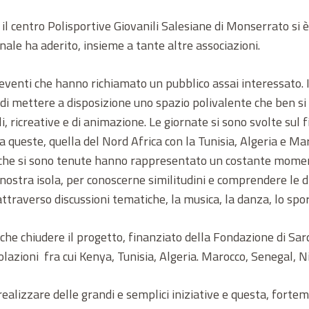
 centro Polisportive Giovanili Salesiane di Monserrato si è 
ale ha aderito, insieme a tante altre associazioni.
di eventi che hanno richiamato un pubblico assai interessato.
i di mettere a disposizione uno spazio polivalente che ben s
li, ricreative e di animazione. Le giornate si sono svolte sul 
 queste, quella del Nord Africa con la Tunisia, Algeria e Mar
ive che si sono tenute hanno rappresentato un costante momen
nostra isola, per conoscerne similitudini e comprendere le div
traverso discussioni tematiche, la musica, la danza, lo sport
che chiudere il progetto, finanziato della Fondazione di Sar
azioni fra cui Kenya, Tunisia, Algeria. Marocco, Senegal, Ni
alizzare delle grandi e semplici iniziative e questa, forte