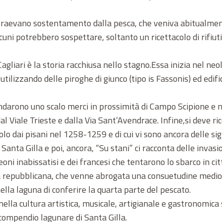
 traevano sostentamento dalla pesca, che veniva abitualment
uni potrebbero sospettare, soltanto un ricettacolo di rifiuti
agliari è la storia racchiusa nello stagno.Essa inizia nel neo
tilizzando delle piroghe di giunco (tipo is Fassonis) ed edifi
ondarono uno scalo merci in prossimità di Campo Scipione e 
al Viale Trieste e dalla Via Sant’Avendrace. Infine,si deve ric
olo dai pisani nel 1258-1259 e di cui vi sono ancora delle sig
 Santa Gilla e poi, ancora, “Su stani” ci racconta delle invas
leoni inabissatisi e dei francesi che tentarono lo sbarco in cit
a repubblicana, che venne abrogata una consuetudine medioev
ella laguna di conferire la quarta parte del pescato.
, nella cultura artistica, musicale, artigianale e gastronomica
 compendio lagunare di Santa Gilla.