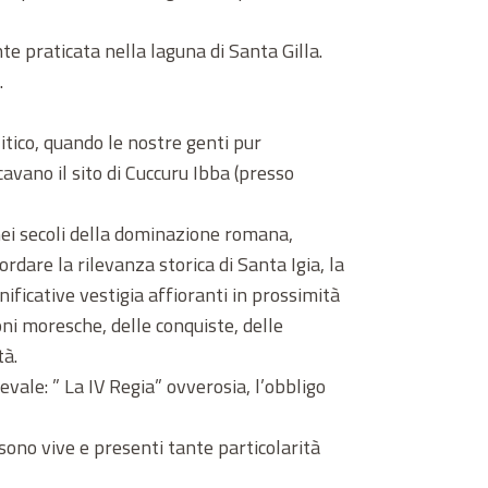
e praticata nella laguna di Santa Gilla.
.
litico, quando le nostre genti pur
cavano il sito di Cuccuru Ibba (presso
nei secoli della dominazione romana,
ordare la rilevanza storica di Santa Igia, la
nificative vestigia affioranti in prossimità
ioni moresche, delle conquiste, delle
tà.
ale: ” La IV Regia” ovverosia, l’obbligo
 sono vive e presenti tante particolarità