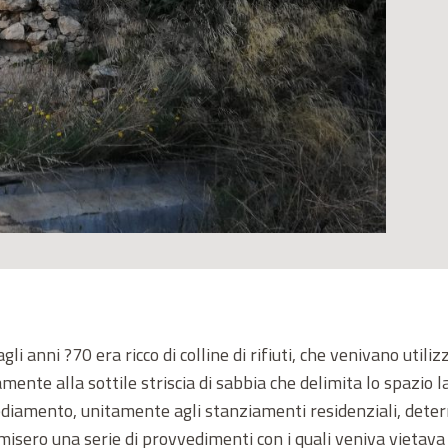
li anni ?70 era ricco di colline di rifiuti, che venivano utili
amente alla sottile striscia di sabbia che delimita lo spazio 
nsediamento, unitamente agli stanziamenti residenziali, dete
misero una serie di provvedimenti con i quali veniva vietav