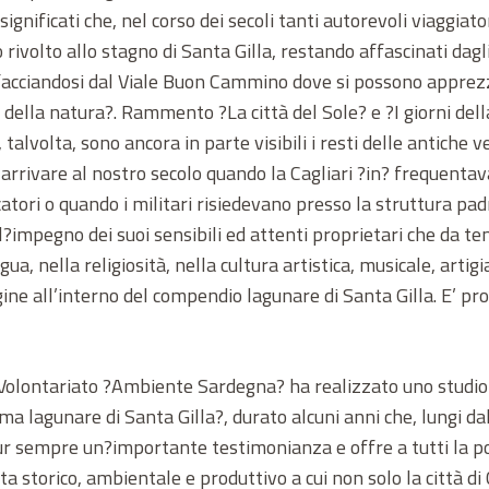
ignificati che, nel corso dei secoli tanti autorevoli viaggiator
rivolto allo stagno di Santa Gilla, restando affascinati dagl
acciandosi dal Viale Buon Cammino dove si possono apprezza
i della natura?. Rammento ?La città del Sole? e ?I giorni de
talvolta, sono ancora in parte visibili i resti delle antiche v
 arrivare al nostro secolo quando la Cagliari ?in? frequentav
catori o quando i militari risiedevano presso la struttura pad
impegno dei suoi sensibili ed attenti proprietari che da te
gua, nella religiosità, nella cultura artistica, musicale, art
gine all’interno del compendio lagunare di Santa Gilla. E’ pro
 il Volontariato ?Ambiente Sardegna? ha realizzato uno studi
ema lagunare di Santa Gilla?, durato alcuni anni che, lungi d
pur sempre un?importante testimonianza e offre a tutti la pos
a storico, ambientale e produttivo a cui non solo la città di