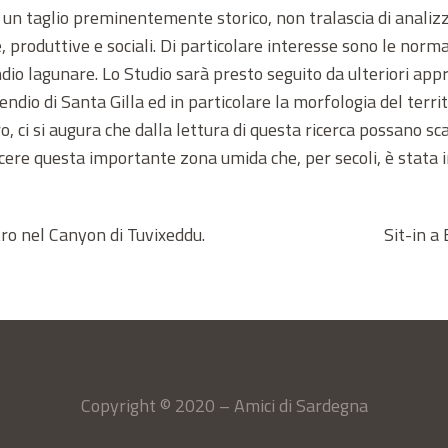
 un taglio preminentemente storico, non tralascia di analizz
, produttive e sociali. Di particolare interesse sono le nor
io lagunare. Lo Studio sarà presto seguito da ulteriori ap
ndio di Santa Gilla ed in particolare la morfologia del territor
o, ci si augura che dalla lettura di questa ricerca possano scat
cere questa importante zona umida che, per secoli, è stata i
ro nel Canyon di Tuvixeddu.
Sit-in a
Copyright © 2020 – Amici di Sardegna