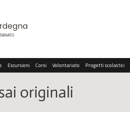
ardegna
TARIATO
s
Escursioni
Corsi
Volontariato
Progetti scolastici
ai originali