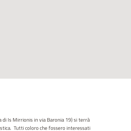
di Is Mirrionis in via Baronia 19) si terrà
tica. Tutti coloro che fossero interessati