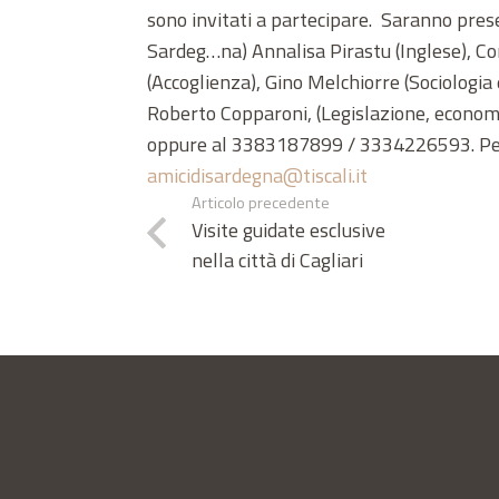
sono invitati a partecipare. Saranno presen
Sardeg…na) Annalisa Pirastu (Inglese), Co
(Accoglienza), Gino Melchiorre (Sociologi
Roberto Copparoni, (Legislazione, econ
oppure al 3383187899 / 3334226593. Per av
amicidisardegna@tiscali.it
Articolo precedente
Visite guidate esclusive
nella città di Cagliari