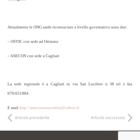
Attualmente le ONG sarde riconosciute a livello governativo sono due:
– OSVIC con sede ad Oristano
– ASECON con sede a Cagliari
La sede regionale è a Cagliari in via San Lucifero n 38 tel e fax
070/651884
E mail
http://amicisenzaconfini@yahoo.it/
Articolo precedente
Articolo successivo