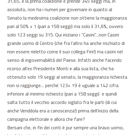
31,65, è la prima coalizione e prende 345 seggi ma, in
assoluto, non ha i numeri per governare in quanto al
Senato la medesima coalizione non ottiene la maggioranza
pari al 50% + 1 (pari a 158 seggi) ma solo il 31,6%, ovvero
solo 123 seggi su 315. Qui iniziano i “Casini”…non Casini
grande uomo di Centro (che fra l’altro ha anche rischiato di
non essere rieletto come il suo collega Fini!) ma casini nel
senso di ingovernabilità del Paese. Infatti anche facendo
ricorso all’ex Presidente Monti e alla sua lista, che ha
ottenuto solo 19 seggi al senato, la maggioranza richiesta
non si raggiunge… perché 123+ 19 è uguale a 142 cifra
inferiore al minimo richiesto (pari a 158 seggi) e quindi
salta tutto il vecchio accordo siglato fra le parti (di cui
anche Venddola era a canoscenza!) prima dell’inizio della
campagna elettorale e allora che fare?
Bersani che, in fin dei conti è pur sempre una bravo uomo,