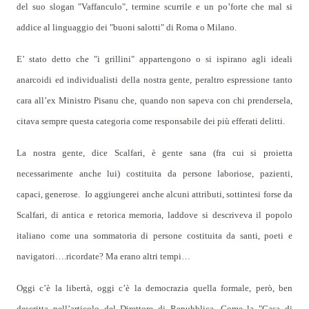
del suo slogan "Vaffanculo", termine scurrile e un po’forte che mal si
addice al linguaggio dei "buoni salotti" di Roma o Milano.
E’ stato detto che "i grillini" appartengono o si ispirano agli ideali
anarcoidi ed individualisti della nostra gente, peraltro espressione tanto
cara all’ex Ministro Pisanu che, quando non sapeva con chi prendersela,
citava sempre questa categoria come responsabile dei più efferati delitti.
La nostra gente, dice Scalfari, è gente sana (fra cui si proietta
necessarimente anche lui) costituita da persone laboriose, pazienti,
capaci, generose.
Io aggiungerei anche alcuni attributi, sottintesi forse da
Scalfari, di antica e retorica memoria, laddove si descriveva il popolo
italiano come una sommatoria di persone costituita da santi, poeti e
navigatori….ricordate? Ma erano altri tempi…
Oggi c’è la libertà, oggi c’è la democrazia quella formale, però, ben
descritta nell’articolo del Direttore di Repubblica. Come la "Casa di