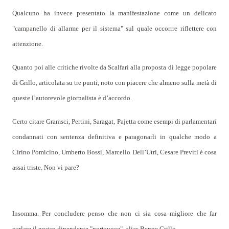
Qualcuno ha invece presentato la manifestazione come un delicato
"campanello di allarme per il sistema" sul quale occorrre riflettere con
attenzione.
Quanto poi alle critiche rivolte da Scalfari alla proposta di legge popolare
di Grillo, articolata su tre punti, noto con piacere che almeno sulla metà di
queste l’autorevole giornalista è d’accordo.
Certo citare Gramsci, Pertini, Saragat, P
aj
etta come esempi di parlamentari
condannati con sentenza definitiva e paragonarli in qualche modo a
Cirino Pomicino, Umberto Bossi,
Marce
llo Dell’Utri, Cesare Previti è cosa
assai triste. Non vi pare?
Insomma. Per concludere penso che non ci sia cosa migliore che far
parlare il nostro dipendente "portavoce", alias Beppe Grillo.