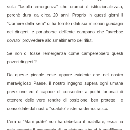
sulla "fasulla emergenza" che oramai è istituzionalizzata,
perchè dura da circa 20 anni. Proprio in questi giorni il
"Corriere della sera" ci ha fornito i dati sui milionari guadagni
dei dirigenti e portaborse dell’ente campano che "avrebbe
dovuto" provvedere allo smaltimanto dei rifiuti.
Se non ci fosse l’emergenza come camperebbero questi
poveri dirigenti?
Da queste piccole cose appare evidente che nel nostro
meraviglioso Paese, il nostro ingegno supera ogni umana
previsione ed è capace di consentire a pochi fortunati di
ottenere delle vere rendite di posizione, ben protette
e
consolidate dal nostro "scafato" sistema democratico.
L’era di "Mani pulite" non ha debellato il malaffare, essa ha
solo segnato il passaggio di un sistema che si è modificato,