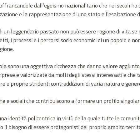
i affrancandole dall’egoismo nazionalitario che nei secoli 
azione e la rappresentazione di uno stato e l’esaltazione d
i un leggendario passato non può essere ragione di vita se
etti, i processi e i percorsi socio economici di un popolo e non
egione.
sola sono una oggettiva ricchezza che danno valore aggiunto 
e e valorizzate da molti degli stessi interessati e che t
e e proprie stridenti contraddizioni di varia natura e gener
tiche e sociali che contribuiscono a formare un profilo singo
 identità policentrica in virtù della quale tutte le comunità
 il bisogno di essere protagonisti del proprio ambito territo