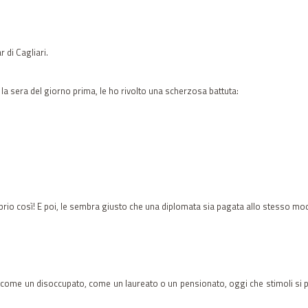
 di Cagliari.
la sera del giorno prima, le ho rivolto una scherzosa battuta:
roprio così! E poi, le sembra giusto che una diplomata sia pagata allo stesso modo
come un disoccupato, come un laureato o un pensionato, oggi che stimoli si 