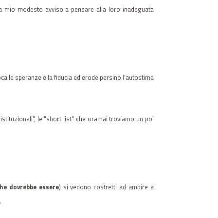
ro a mio modesto avviso a pensare alla loro inadeguata
oca le speranze e la fiducia ed erode persino l’autostima
tituzionali", le "short list" che oramai troviamo un po’
che dovrebbe essere
) si vedono costretti ad ambire a
.