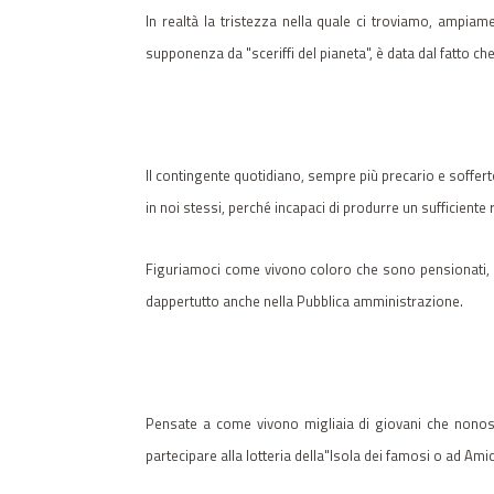
In realtà la tristezza nella quale ci troviamo, ampia
supponenza da "sceriffi del pianeta", è data dal fatto c
Il contingente quotidiano, sempre più precario e soffert
in noi stessi, perché incapaci di produrre un sufficiente r
Figuriamoci come vivono coloro che sono pensionati, dis
dappertutto anche nella Pubblica amministrazione.
Pensate a come vivono migliaia di giovani che nonosta
partecipare alla lotteria della"Isola dei famosi o ad Amici