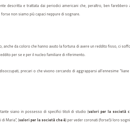
mente descritta e trattata dai periodici americani che, peraltro, ben farebbe
he forse non siamo più capaci neppure di sognare.
o, anche da coloro che hanno avuto la fortuna di avere un reddito fisso, ci soff
eddito per se e per il nucleo familiare di riferimento.
occupati, precari o che vivono cercando di aggrapparsi all’ennesime "liane is
nte siano in possesso di specifici titoli di studio (
valori per la società 
 di Maria", (
valori per la società che è
) per veder coronati (forse!)i loro sogni