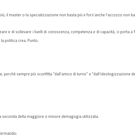
più, il master o la specializzazione non basta più e fors’anche l’accozzo non ba
are e di sollevare i livelli di conoscenza, competenza e di capacità, ci porta a 
a politica crea. Punto.
ste, perché sempre più sconfitta "dall’amico di turno" e "dall’ideologizzazione d
ti a seconda della maggiore o minore demagogia utilizzata.
ffermando: