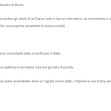
 iniziare da Bossi.
accendere gli animi di un Paese civile e non un ricercatore, un missionario o
l che cosa esprime veramente la nostra società
ni, nonostante tutto, si verificano in Italia.
no audience e non fanno crescere gli indici d’ascolto.
n piano preordinato dove un regista senza volto, c’impone la sua trama per far