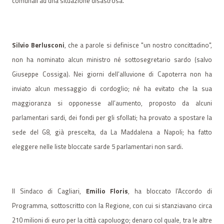
comunali ad una situazione disastrosa.
Silvio Berlusconi
, che a parole si definisce "un nostro concittadino",
non ha nominato alcun ministro né sottosegretario sardo (salvo
Giuseppe Cossiga). Nei giorni dell’alluvione di Capoterra non ha
inviato alcun messaggio di cordoglio; né ha evitato che la sua
maggioranza si opponesse all’aumento, proposto da alcuni
parlamentari sardi, dei fondi per gli sfollati; ha provato a spostare la
sede del G8, già prescelta, da La Maddalena a Napoli; ha fatto
eleggere nelle liste bloccate sarde 5 parlamentari non sardi.
Il Sindaco di Cagliari,
Emilio Floris
, ha bloccato l’Accordo di
Programma, sottoscritto con la Regione, con cui si stanziavano circa
210 milioni di euro per la città capoluogo; denaro col quale, tra le altre