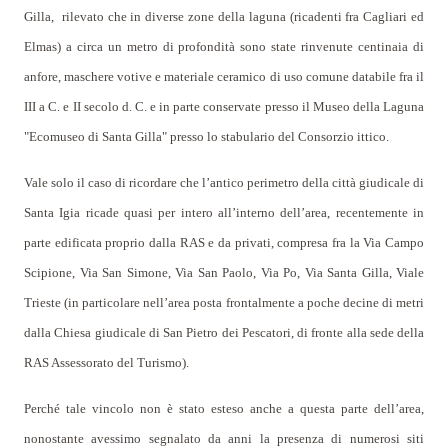
Gilla,
rilevato che in diverse zone della laguna (ricadenti fra Cagliari ed
Elmas) a circa un metro di profondità sono state rinvenute centinaia di
anfore, maschere votive e materiale ceramico di uso comune databile fra il
III a C. e II secolo d. C. e in parte conservate presso il Museo della Laguna
"Ecomuseo di Santa Gilla" presso lo stabulario del Consorzio ittico.
Vale solo il caso di ricordare che l’antico perimetro della città giudicale di
Santa Igia ricade quasi per intero all’interno dell’area, recentemente in
parte edificata proprio dalla RAS e da privati, compresa fra la Via Campo
Scipione, Via San Simone, Via San Paolo, Via Po, Via Santa Gilla, Viale
Trieste (in particolare nell’area posta frontalmente a poche decine di metri
dalla Chiesa giudicale di San Pietro dei Pescatori, di fronte alla sede della
RAS Assessorato del Turismo).
Perché tale vincolo non è stato esteso anche a questa parte dell’area,
nonostante avessimo segnalato da anni la presenza di numerosi siti