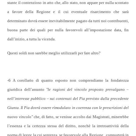
stante il contenzioso in atto che, allo stato, non appare per nulla scontato
a favore della Regione e il cui eventuale risarcimento che sarà
determinato dovrà essere inevitabilmente pagato da tutti noi contribuenti,
buona parte dei quali per nulla favorevoli all’impostazione data, fin
dall’inizio, a tutta la vicenda.
Questi soldi non sarebbe meglio utilizzarli per fare altro?
-6 A corollario di quanto esposto non comprendiamo la fondatezza
giuridica dell’assunto
"le r
agi
oni del vincolo proposto prevalgano –
nell’interesse pubblico – sui contenuti del Pia previsto dalla precedente
Giunta.
Il Pia
dovrà essere rimodulato in coerenza con le prescrizioni del
nuovo vincolo"
che, di fatto, se venisse accolto dai M
agi
strati, minerebbe
l’essenza e la certezza stessa del diritto, nonchè la irretroattività della
norma di legge la cui sentenza, se favorevole alla Regione,
comporterà in