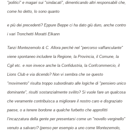
"politici" e magari sui "sindacati", dimenticando altri responsabili che,
come ho detto, lo sono quanto
e più dei precedenti? Eppure Beppe ci ha dato giù duro, anche contro
i vari Tronchetti Moratti Elkann
Tanzi Montezemolo & C. Allora perché nel "percorso vaffanculante"
viene spontaneo includere la Regione, la Provincia, il Comune, la
Cgil etc. e non invece anche la Confidustria, la Confcommercio, il
Lions Club e via dicendo? Non vi sembra che se questo
"movimento" risulta troppo subordinato alle logiche di "pensiero unico
dominante", risulti sostanzialmente svilito? Si vuole fare un qualcosa
che veramente contribuisca a migliorare il nostro caro e disgraziato
paese, o a tenere bordone a qualche furbetto che approfitti
l’incazzatura della gente per presentarsi come un "novello verginello"
venuto a salvarci? (penso per esempio a uno come Montezemolo,