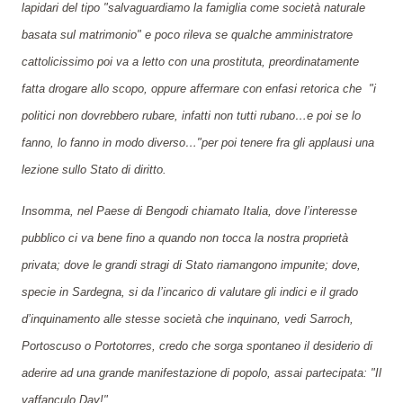
lapidari del tipo "salvaguardiamo la famiglia come società naturale
basata sul matrimonio" e poco rileva se qualche amministratore
cattolicissimo poi va a letto con una prostituta, preordinatamente
fatta drogare allo scopo, oppure affermare con en
fasi
retorica che
"i
politici non dovrebbero rubare, infatti non tutti rubano…e poi se lo
fanno, lo fanno in modo diverso…"per poi tenere fra gli applausi una
lezione sullo Stato di diritto.
Insomma, nel Paese di Bengodi chiamato Italia, dove l’interesse
pubblico ci va bene fino a quando non tocca la nostra proprietà
privata; dove le grandi str
agi
di Stato riamangono impunite; dove,
specie in Sardegna, si da l’incarico di valutare gli indici e il grado
d’inquinamento alle stesse società che inquinano, vedi Sarroch,
Portoscuso o Portotorres, credo che sorga spontaneo il desiderio di
aderire ad una grande manifestazione di popolo, assai partecipata: "Il
vaffanculo Day!".