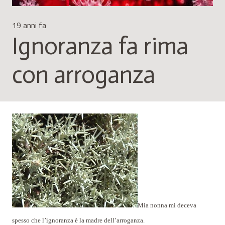
19 anni fa
Ignoranza fa rima
con arroganza
Mia nonna mi deceva
spesso che l’ignoranza è la madre dell’arroganza.