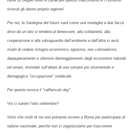
Bene fa’ Beppe Grillo a cavalcare questo malcontento e i consensi
ricevuti gli danno proprio r
agi
one!
Per noi, la Sardegna del futuro sarà come una medaglia a due facce
dove da un lato si tenderà al benessere, alla solidarietà, alla
cooperazione e alla salvaguardia dell’ambiente e dall’altra si avrà
modo di vedere ri
stagno
economico, egoismo, neo colonialismo,
depauperamento e ulteriore danneggiamento degli ecosistemi naturali
ed umani, immolati sull’altare di una sempre più strumentale e
demagogica "occupazione" sindacale.
Per questo evviva il "vaffanculo day".
Voi ci sarete l’otto settembre?
Visto che molti di noi non potranno essere a Roma per partecipare al
raduno nazionale, perchè non ci organizziamo per trascorrere