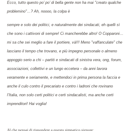
Ecco, tutto questo po’ po’ di bella gente non ha mai "creato qualche
problemino"…? Ah, noooo, la colpa è
sempre e solo dei politici, e naturalmente dei sindacati, eh quelli sì
che sono i cattivoni di sempre! Ci mancherebbe altro! O Copparoni…
mi sa che sei meglio a fare il portiere, và!!! Meno "vaffanculate" che
lasciano il tempo che trovano, e più impegno personale o almeno
appoggio serio a chi – partiti e sindacati di sinistra vera, ong, forum,
associazioni, collettivi e un lungo eccetera – da anni lavora
veramente e seriamente, e mettendoci in prima persona la faccia e
anche il culo contro il precariato e contro i ladroni che rovinano
l’Italia, non solo certi politici e certi sindacalisti, ma anche certi
imprenditori! Hai voglia!
Al che pensai di rispondere a questo simpatico signore: