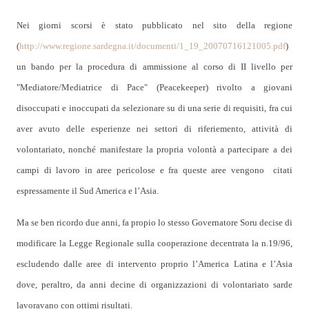
Nei giorni scorsi è stato pubblicato nel sito della regione
(
http://www.regione.sardegna.it/documenti/1_19_20070716121005.pdf
)
un bando per la procedura di ammissione al corso di II livello per
"Mediatore/Mediatrice di Pace" (Peacekeeper) rivolto a giovani
disoccupati e inoccupati da selezionare su di una serie di requisiti, fra cui
aver avuto delle esperienze nei settori di riferiemento, attività di
volontariato, nonché manifestare la propria volontà a partecipare a dei
campi di lavoro in aree pericolose e fra queste aree vengono
citati
espressamente il Sud America e l’Asia.
Ma se ben ricordo due anni, fa propio lo stesso Governatore Soru decise di
modificare la Legge Regionale sulla cooperazione decentrata la n.19/96,
escludendo dalle aree di intervento proprio l’America Latina e l’Asia
dove, peraltro, da anni decine di organizzazioni di volontariato sarde
lavoravano con ottimi risultati.