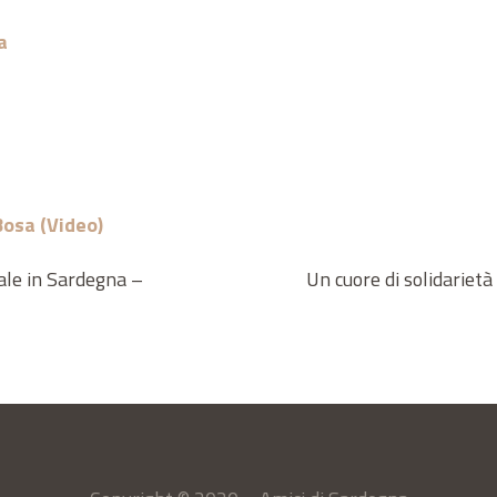
a
Bosa (Video)
iale in Sardegna –
Un cuore di solidariet