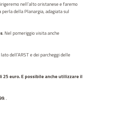
 dirigeremo nell’alto oristanese e faremo
la perla della Planargia, adagiata sul
os
. Nel pomeriggio visita anche
 lato dell’ARST e dei parcheggi delle
 25 euro. E possibile anche utilizzare il
99
. .