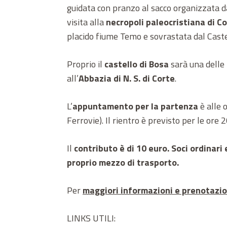
guidata con pranzo al sacco organizzata da
visita alla
necropoli paleocristiana di C
placido fiume Temo e sovrastata dal Caste
Proprio il
castello di Bosa
sarà una delle
all’
Abbazia di N. S. di Corte
.
L’
appuntamento per la partenza
è alle 
Ferrovie). Il rientro è previsto per le ore 2
Il
contributo è di 10 euro. Soci ordinari 
proprio mezzo di trasporto.
Per
maggiori informazioni e prenotazio
LINKS UTILI: