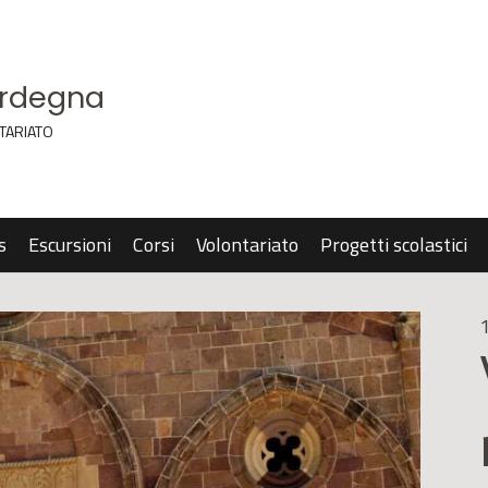
ardegna
TARIATO
s
Escursioni
Corsi
Volontariato
Progetti scolastici
1