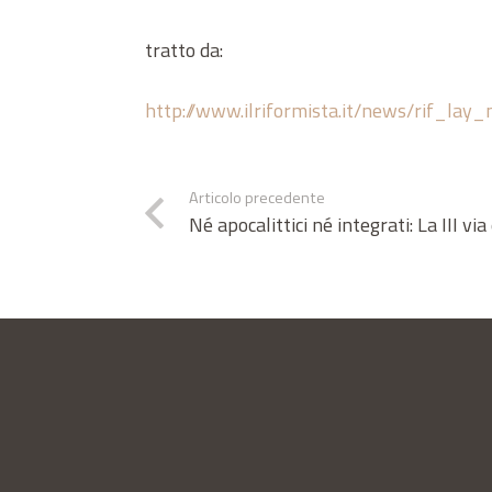
tratto da:
http://www.ilriformista.it/news/rif_l
Articolo precedente
Né apocalittici né integrati: La III via