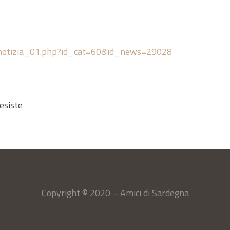
ay_notizia_01.php?id_cat=60&id_news=29028
 esiste
Copyright © 2020 – Amici di Sardegna