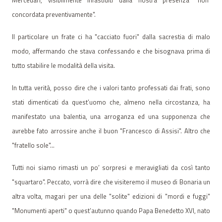
Mercedari, visibilmente infastiditi dalla nostra presenza "non
concordata preventivamente".
Il particolare un frate ci ha "cacciato fuori" dalla sacrestia di malo
modo, affermando che stava confessando e che bisognava prima di
tutto stabilire le modalità della visita.
In tutta verità, posso dire che i valori tanto professati dai frati, sono
stati dimenticati da quest’uomo che, almeno nella circostanza, ha
manifestato una balentia, una arroganza ed una supponenza che
avrebbe fato arrossire anche il buon "Francesco di Assisi". Altro che
"fratello sole"…
Tutti noi siamo rimasti un po’ sorpresi e meravigliati da così tanto
"squartaro". Peccato, vorrà dire che visiteremo il museo di Bonaria un
altra volta, magari per una delle "solite" edizioni di "mordi e fuggi"
"Monumenti aperti" o quest’autunno quando Papa Benedetto XVI, nato