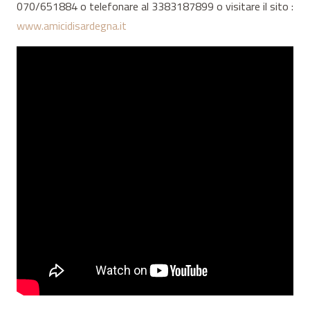
070/651884 o telefonare al 3383187899 o visitare il sito :
www.amicidisardegna.it