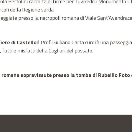
cola Bertolini raccolta di firme per Tuvixeddu Monumento 
ncoli della Regione sarda.
ggiate presso la necropoli romana di Viale Sant’Avendrace, d
iere di Castello
Il Prof. Giuliano Carta curerà una passeggiat
 fatti e misfatti della Cagliari del passato.
oni romane sopravissute presso la tomba di Rubellio Foto