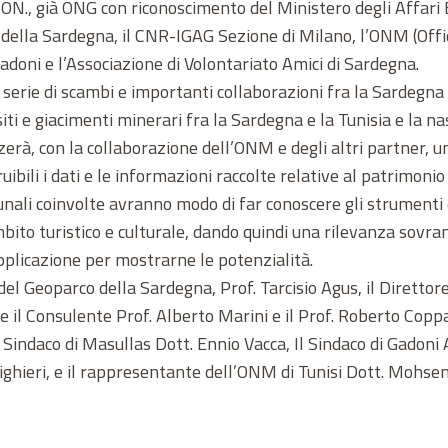
ON., già ONG con riconoscimento del Ministero degli Affari Es
della Sardegna, il CNR-IGAG Sezione di Milano, l’ONM (Office
doni e l’Associazione di Volontariato Amici di Sardegna.
serie di scambi e importanti collaborazioni fra la Sardegna e
iti e giacimenti minerari fra la Sardegna e la Tunisia e la na
rà, con la collaborazione dell’ONM e degli altri partner, 
bili i dati e le informazioni raccolte relative al patrimonio 
nali coinvolte avranno modo di far conoscere gli strumenti e
ambito turistico e culturale, dando quindi una rilevanza sovra
pplicazione per mostrarne le potenzialità.
el Geoparco della Sardegna, Prof. Tarcisio Agus, il Direttore
 il Consulente Prof. Alberto Marini e il Prof. Roberto Coppa
l Sindaco di Masullas Dott. Ennio Vacca, Il Sindaco di Gadoni
ghieri, e il rappresentante dell’ONM di Tunisi Dott. Mohse