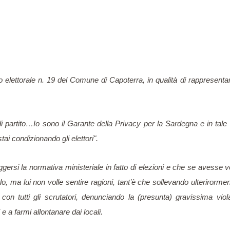
elettorale n. 19 del Comune di Capoterra, in qualità di rappresentant
di partito…Io sono il Garante della Privacy per la Sardegna e in tale
stai condizionando gli e
lettori
".
gersi la normativa ministeriale in fatto di elezioni e che se avesse vo
o, ma lui non volle sentire r
agi
oni, tant’è che sollevando ulterirorme
 con tutti gli scrutatori, denunciando la (presunta) gravissima v
 a farmi allontanare dai locali.