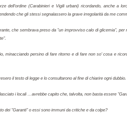
rze dell’ordine (Carabinieri e Vigili urbani) ricordando, anche a lor
retendendo che gli stessi segnalassero la grave irregolarità da me c
rante, che sembrava preso da "un improvviso calo di glicemia", per ri
te".
, minacciando persino di fare ritorno e di fare non so’ cosa e ricord
esero il testo di legge e lo consultarono al fine di chiarire ogni dubbio.
sciato i locali …avrebbe capito che, talvolta, non basta essere "Garan
to dei "Garanti" o essi sono immuni da critiche e da colpe?