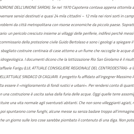
ADRONE DELL’UNIONE SARDA). Se nel 1970 Capoterra contava appena ottomila abit
vernare servizi destinati e quasi 24 mila cittadini – 12 mila nei rioni sorti in cam
, problemi da città metropolitana con risorse economiche da piccolo paese. Sopratt
rio: un pericolo cresciuto insieme ai villaggi delle periferie, indifesi perchè me
il commissario della protezione civile Guido Bertolaso e sono i geologi a spiegare i
sbagliato costruire centinaia di case attorno a un fiume che raccoglie le acque di
idrogeologica. I documenti dicono che la lottizzazione Rio San Girolamo è il risu
sta Raffaele Farigu (LUI, ATTUALE CONSIGLIERE REGIONALE DEL CENTRODESTRA)- e la s
 DELL’ATTUALE SINDACO DI CAGLIARI. Il progetto fu affidato all’ingegner Massimo 
sulta essere il «miglioramento di fondi rustici e urbani». Per rendersi conto di quan
on una costruzione è uscita salva dalla furia delle acque. Oggi quelle terre assomi
tituire una vita normale agli sventurati abitanti. Che non sono villeggianti
agi
ati,
se poi spuntarono come funghi, alcune messe su senza badare troppo all’imm
agi
ne
che un giorno sulle loro cose sarebbe piombato il contenuto di una diga. Non po