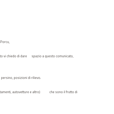
lo Porcu,
esto vi chiedo di dare spazio a questo comunicato,
ersino, posizioni di rilievo.
artamenti, autovetture e altro) che sono il frutto di
.