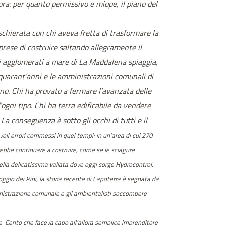
ra: per quanto permissivo e miope, il piano del
schierata con chi aveva fretta di trasformare la
rese di costruire saltando allegramente il
li agglomerati a mare di La Maddalena spiaggia,
i quarant’anni e le amministrazioni comunali di
no. Chi ha provato a fermare l’avanzata delle
ogni tipo. Chi ha terra edificabile da vendere
La conseguenza è sotto gli occhi di tutti e il
i errori commessi in quei tempi: in un’area di cui 270
rrebbe continuare a costruire, come se le sciagure
ella delicatissima vallata dove oggi sorge Hydrocontrol,
oggio dei Pini, la storia recente di Capoterra è segnata da
ministrazione comunale e gli ambientalisti soccombere
ille-Cento che faceva capo all’allora semplice imprenditore