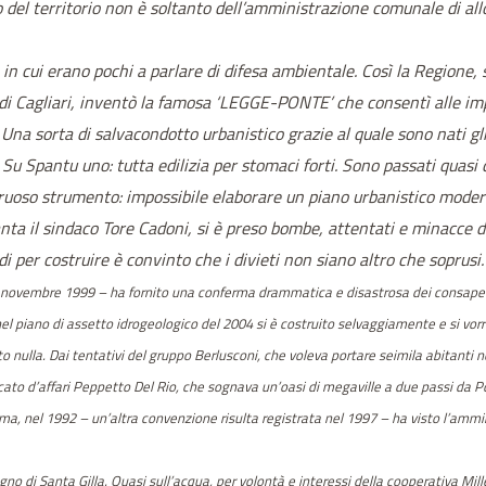
del territorio non è soltanto dell’amministrazione comunale di allo
 in cui erano pochi a parlare di difesa ambientale. Così la Regione, 
di Cagliari, inventò la famosa ‘LEGGE-PONTE’ che consentì alle imp
Una sorta di salvacondotto urbanistico grazie al quale sono nati g
e Su Spantu uno: tutta edilizia per stomaci forti. Sono passati quas
ruoso strumento: impossibile elaborare un piano urbanistico moder
nta il sindaco Tore Cadoni, si è preso bombe, attentati e minacce d’
i per costruire è convinto che i divieti non siano altro che soprusi. 
1 novembre 1999 – ha fornito una conferma drammatica e disastrosa dei consapevol
’ nel piano di assetto idrogeologico del 2004 si è costruito selvaggiamente e si vo
 nulla. Dai tentativi del gruppo Berlusconi, che voleva portare seimila abitanti n
vocato d’affari Peppetto Del Rio, che sognava un’oasi di megaville a due passi da P
ima, nel 1992 – un’altra convenzione risulta registrata nel 1997 – ha visto l’am
tagno di Santa Gilla. Quasi sull’acqua, per volontà e interessi della cooperativa M