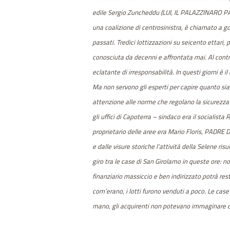
edile Sergio Zuncheddu (LUI, IL PALAZZINARO P
una coalizione di centrosinistra, è chiamato a go
passati. Tredici lottizzazioni su seicento ettari
conosciuta da decenni e affrontata mai. Al contra
eclatante di irresponsabilità. In questi giorni è 
Ma non servono gli esperti per capire quanto sia 
attenzione alle norme che regolano la sicurezza 
gli uffici di Capoterra – sindaco era il sociali
proprietario delle aree era Mario Floris, PADRE
e dalle visure storiche l’attività della Selene ri
giro tra le case di San Girolamo in queste ore: n
finanziario massiccio e ben indirizzato potrà res
com’erano, i lotti furono venduti a poco. Le ca
mano, gli acquirenti non potevano imm
agi
nare 