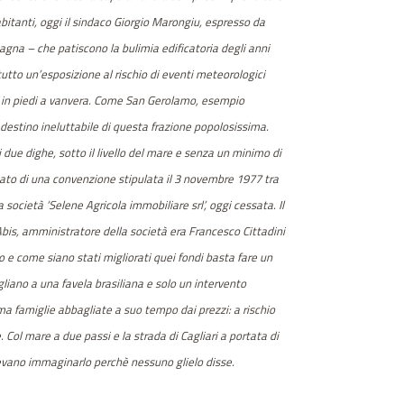
anti, oggi il sindaco Giorgio Marongiu, espresso da
pagna – che patiscono la bulimia edificatoria degli anni
utto un’esposizione al rischio di eventi meteorologici
ssi in piedi a vanvera. Come San Gerolamo, esempio
l destino ineluttabile di questa frazione popolosissima.
 due dighe, sotto il livello del mare e senza un minimo di
ltato di una convenzione stipulata il 3 novembre 1977 tra
ocietà ‘Selene Agricola immobiliare srl’, oggi cessata. Il
Abis, amministratore della società era
Fr
ance
sco
Cittadini
to e come siano stati migliorati quei fondi basta fare un
gliano a una favela brasiliana e solo un intervento
 ma famiglie abbagliate a suo tempo dai prezzi: a rischio
. Col mare a due passi e la strada di Cagliari a portata di
tevano imm
agi
narlo perchè nessuno glielo disse.