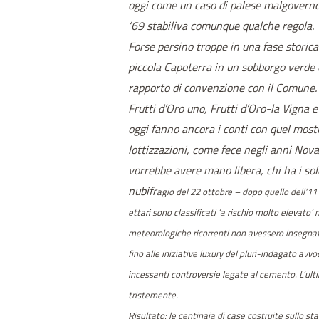
oggi come un caso di palese malgoverno 
‘69 stabiliva comunque qualche regola.
Forse persino troppe in una fase storica
piccola Capoterra in un sobborgo verde 
rapporto di convenzione con il Comune. 
Frutti d’Oro uno, Frutti d’Oro-la Vigna 
oggi fanno ancora i conti con quel most
lottizzazioni, come fece negli anni Nova
vorrebbe avere mano libera, chi ha i sold
nubifr
agi
o del 22 ottobre – dopo quello dell’1
ettari sono classificati ‘a rischio molto elevato
meteorologiche ricorrenti non avessero insegnato
fino alle iniziative luxury del pluri-indagato av
incessanti controversie legate al cemento. L’ult
tristemente.
Risultato: le centinaia di case costruite sullo s