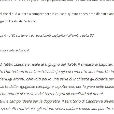
giorni che ci può aiutare a comprendere le cause di questo ennesiomo disastro a
to il testo dell’articolo :
li Anni ‘60 sui terreni dei possidenti cagliaritani all’ombra della DC.
ura a lotti edificabili
bbricazione e risale al 6 giugno del 1969. Il sindaco di Capoterra e
o l’hinterland in un’inestricabile jungla di cemento anonimo. Un i
ierluigi Monni, coinvolti poi in una serie di inchieste giudiziarie pe
 parte delle rigogliose campagne capoterresi, per la gioia delle blas
iche tenute di caccia e dei terreni agricoli ereditati dai nonni.
tivi e campo ideale per le doppiette, il territorio di Capoterra dive
e spazi alternativi ai cagliaritani, senza badare troppo alla pianific