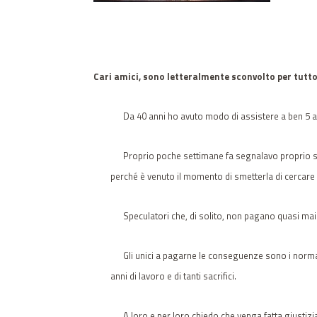
Cari amici, sono letteralmente sconvolto per tutto
Da 40 anni ho avuto modo di assistere a ben 5 allu
Proprio poche settimane fa segnalavo proprio su qu
perché è venuto il momento di smetterla di cercare d
Speculatori che, di solito, non pagano quasi mai le
Gli unici a pagarne le conseguenze sono i normali 
anni di lavoro e di tanti sacrifici.
A loro e per loro chiedo che venga fatta giustizia 