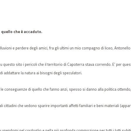
 quello che è accaduto.
vioni e perdere degli amici, fra gli ultimi un mio compagno di liceo, Antonel
esto sito i pericoli che il territorio di Capoterra stava correndo. E’ per qu
i addattare la natura ai bisogni degli speculatori.
 conseguenze di quello che fanno anzi, spesso si danno alla politica ottendo, p
cittadini che vedono sparire importanti affetti familiari e beni materiali (app
unendomi nel cordoglio e nella più profonda commozione per tutti i lutti subiti