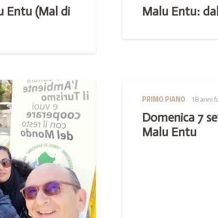
lu Entu (Mal di
Malu Entu: dal
PRIMO PIANO
18 anni f
Domenica 7 sett
Malu Entu